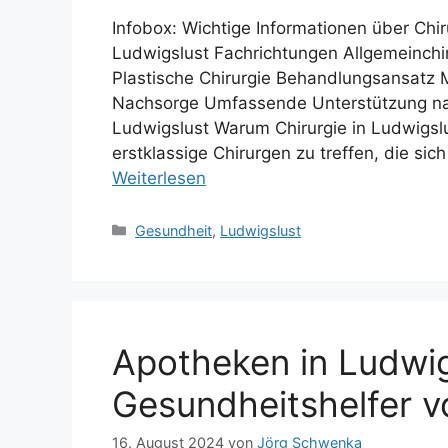
Infobox: Wichtige Informationen über Chir
Ludwigslust Fachrichtungen Allgemeinchiru
Plastische Chirurgie Behandlungsansatz M
Nachsorge Umfassende Unterstützung nach
Ludwigslust Warum Chirurgie in Ludwigsl
erstklassige Chirurgen zu treffen, die s
Weiterlesen
Kategorien
Gesundheit
,
Ludwigslust
Apotheken in Ludwig
Gesundheitshelfer v
16. August 2024
von
Jörg Schwenka