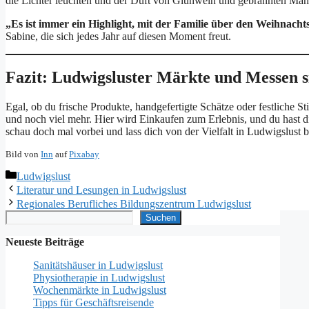
die Lichter leuchten und der Duft von Glühwein und gebrannten Mandel
„Es ist immer ein Highlight, mit der Familie über den Weihnacht
Sabine, die sich jedes Jahr auf diesen Moment freut.
Fazit: Ludwigsluster Märkte und Messen s
Egal, ob du frische Produkte, handgefertigte Schätze oder festliche 
und noch viel mehr. Hier wird Einkaufen zum Erlebnis, und du hast di
schau doch mal vorbei und lass dich von der Vielfalt in Ludwigslust b
Bild von
Inn
auf
Pixabay
Kategorien
Ludwigslust
Literatur und Lesungen in Ludwigslust
Regionales Berufliches Bildungszentrum Ludwigslust
Suchen
Suchen
Neueste Beiträge
Sanitätshäuser in Ludwigslust
Physiotherapie in Ludwigslust
Wochenmärkte in Ludwigslust
Tipps für Geschäftsreisende