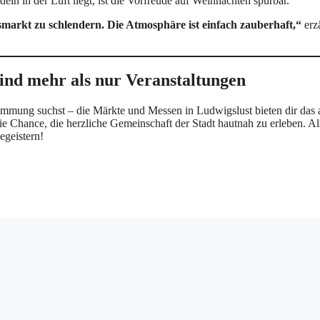
n in der Luft liegt, ist die Vorfreude auf Weihnachten spürbar.
smarkt zu schlendern. Die Atmosphäre ist einfach zauberhaft,“
erz
ind mehr als nur Veranstaltungen
Stimmung suchst – die Märkte und Messen in Ludwigslust bieten dir das a
e Chance, die herzliche Gemeinschaft der Stadt hautnah zu erleben. Al
egeistern!