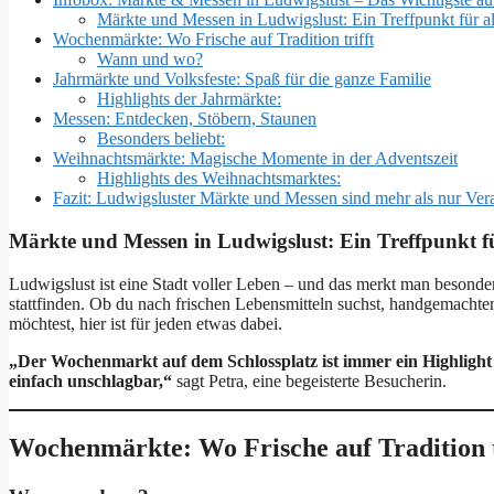
Märkte und Messen in Ludwigslust: Ein Treffpunkt für al
Wochenmärkte: Wo Frische auf Tradition trifft
Wann und wo?
Jahrmärkte und Volksfeste: Spaß für die ganze Familie
Highlights der Jahrmärkte:
Messen: Entdecken, Stöbern, Staunen
Besonders beliebt:
Weihnachtsmärkte: Magische Momente in der Adventszeit
Highlights des Weihnachtsmarktes:
Fazit: Ludwigsluster Märkte und Messen sind mehr als nur Ver
Märkte und Messen in Ludwigslust: Ein Treffpunkt fü
Ludwigslust ist eine Stadt voller Leben – und das merkt man besonde
stattfinden. Ob du nach frischen Lebensmitteln suchst, handgemacht
möchtest, hier ist für jeden etwas dabei.
„Der Wochenmarkt auf dem Schlossplatz ist immer ein Highlight
einfach unschlagbar,“
sagt Petra, eine begeisterte Besucherin.
Wochenmärkte: Wo Frische auf Tradition t