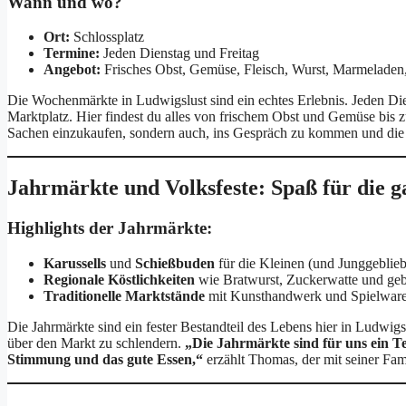
Wann und wo?
Ort:
Schlossplatz
Termine:
Jeden Dienstag und Freitag
Angebot:
Frisches Obst, Gemüse, Fleisch, Wurst, Marmeladen
Die Wochenmärkte in Ludwigslust sind ein echtes Erlebnis. Jeden Die
Marktplatz. Hier findest du alles von frischem Obst und Gemüse bis zu 
Sachen einzukaufen, sondern auch, ins Gespräch zu kommen und die 
Jahrmärkte und Volksfeste: Spaß für die g
Highlights der Jahrmärkte:
Karussells
und
Schießbuden
für die Kleinen (und Junggeblie
Regionale Köstlichkeiten
wie Bratwurst, Zuckerwatte und ge
Traditionelle Marktstände
mit Kunsthandwerk und Spielwar
Die Jahrmärkte sind ein fester Bestandteil des Lebens hier in Ludwigs
über den Markt zu schlendern.
„Die Jahrmärkte sind für uns ein Tei
Stimmung und das gute Essen,“
erzählt Thomas, der mit seiner Fam