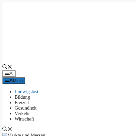
Zum
Inhalt
springen
Menü
Menü
Ludwigslust
Bildung
Freizeit
Gesundheit
Verkehr
Wirtschaft