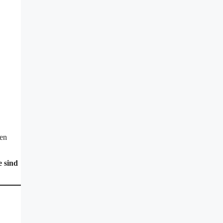
ßen
e sind